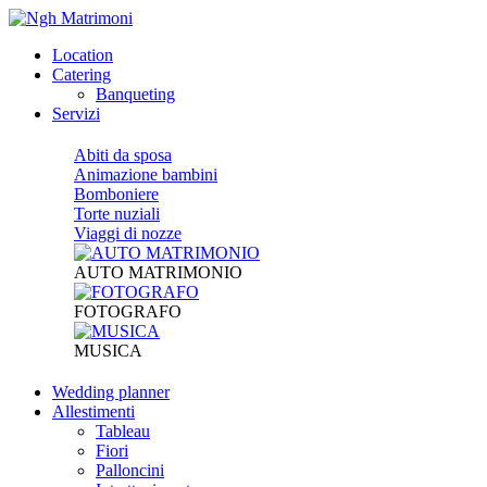
Location
Catering
Banqueting
Servizi
Abiti da sposa
Animazione bambini
Bomboniere
Torte nuziali
Viaggi di nozze
AUTO MATRIMONIO
FOTOGRAFO
MUSICA
Wedding planner
Allestimenti
Tableau
Fiori
Palloncini