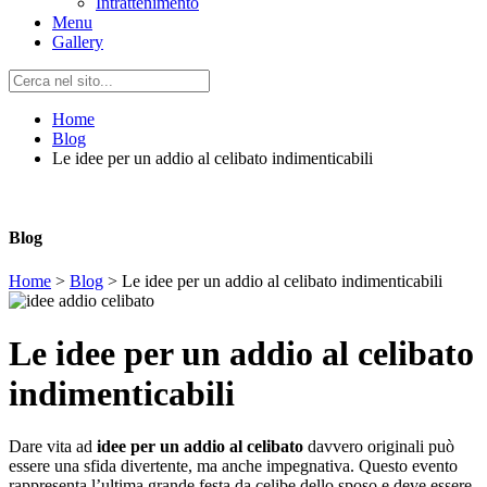
Intrattenimento
Menu
Gallery
Home
Blog
Le idee per un addio al celibato indimenticabili
Blog
Home
>
Blog
>
Le idee per un addio al celibato indimenticabili
Le idee per un addio al celibato
indimenticabili
Dare vita ad
idee per un addio al celibato
davvero originali può
essere una sfida divertente, ma anche impegnativa. Questo evento
rappresenta l’ultima grande festa da celibe dello sposo e deve essere