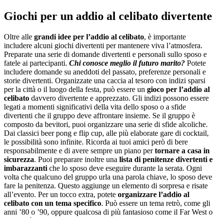
Giochi per un addio al celibato divertente
Oltre alle
grandi idee per l’addio al celibato
, è importante
includere alcuni giochi divertenti per mantenere viva l’atmosfera.
Preparate una serie di domande divertenti e personali sullo sposo e
fatele ai partecipanti.
Chi conosce meglio il futuro marito?
Potete
includere domande su aneddoti del passato, preferenze personali e
storie divertenti. Organizzate una caccia al tesoro con indizi sparsi
per la città o il luogo della festa, può essere un
gioco per l’addio al
celibato
davvero divertente e apprezzato. Gli indizi possono essere
legati a momenti significativi della vita dello sposo o a sfide
divertenti che il gruppo deve affrontare insieme. Se il gruppo è
composto da bevitori, puoi organizzare una serie di sfide alcoliche.
Dai classici beer pong e flip cup, alle più elaborate gare di cocktail,
le possibilità sono infinite. Ricorda ai tuoi amici però di bere
responsabilmente e di avere sempre un piano per
tornare a casa in
sicurezza
. Puoi preparare inoltre una
lista di penitenze divertenti e
imbarazzanti
che lo sposo deve eseguire durante la serata. Ogni
volta che qualcuno del gruppo urla una parola chiave, lo sposo deve
fare la penitenza. Questo aggiunge un elemento di sorpresa e risate
all’evento. Per un tocco extra, potete
organizzare l’addio al
celibato con un tema specifico
. Può essere un tema retrò, come gli
anni ’80 o ’90, oppure qualcosa di più fantasioso come il Far West o