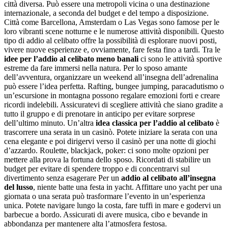
città diversa. Può essere una metropoli vicina o una destinazione
internazionale, a seconda del budget e del tempo a disposizione.
Città come Barcellona, Amsterdam o Las Vegas sono famose per le
loro vibranti scene notturne e le numerose attività disponibili. Questo
tipo di addio al celibato offre la possibilità di esplorare nuovi posti,
vivere nuove esperienze e, ovviamente, fare festa fino a tardi. Tra le
idee per l’addio al celibato meno banali
ci sono le attività sportive
estreme da fare immersi nella natura. Per lo sposo amante
dell’avventura, organizzare un weekend all’insegna dell’adrenalina
può essere l’idea perfetta. Rafting, bungee jumping, paracadutismo o
un’escursione in montagna possono regalare emozioni forti e creare
ricordi indelebili. Assicuratevi di scegliere attività che siano gradite a
tutto il gruppo e di prenotare in anticipo per evitare sorprese
dell’ultimo minuto. Un’altra
idea classica per l’addio al celibato
è
trascorrere una serata in un casinò. Potete iniziare la serata con una
cena elegante e poi dirigervi verso il casinò per una notte di giochi
d’azzardo. Roulette, blackjack, poker: ci sono molte opzioni per
mettere alla prova la fortuna dello sposo. Ricordati di stabilire un
budget per evitare di spendere troppo e di concentrarvi sul
divertimento senza esagerare Per un
addio al celibato all’insegna
del lusso
, niente batte una festa in yacht. Affittare uno yacht per una
giornata o una serata può trasformare l’evento in un’esperienza
unica. Potete navigare lungo la costa, fare tuffi in mare e godervi un
barbecue a bordo. Assicurati di avere musica, cibo e bevande in
abbondanza per mantenere alta l’atmosfera festosa.