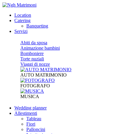
Location
Catering
Banqueting
Servizi
Abiti da sposa
Animazione bambini
Bomboniere
Torte nuziali
Viaggi di nozze
AUTO MATRIMONIO
FOTOGRAFO
MUSICA
Wedding planner
Allestimenti
Tableau
Fiori
Palloncini